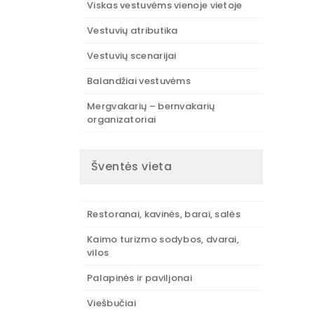
Viskas vestuvėms vienoje vietoje
Vestuvių atributika
Vestuvių scenarijai
Balandžiai vestuvėms
Mergvakarių – bernvakarių
organizatoriai
Šventės vieta
Restoranai, kavinės, barai, salės
Kaimo turizmo sodybos, dvarai,
vilos
Palapinės ir paviljonai
Viešbučiai