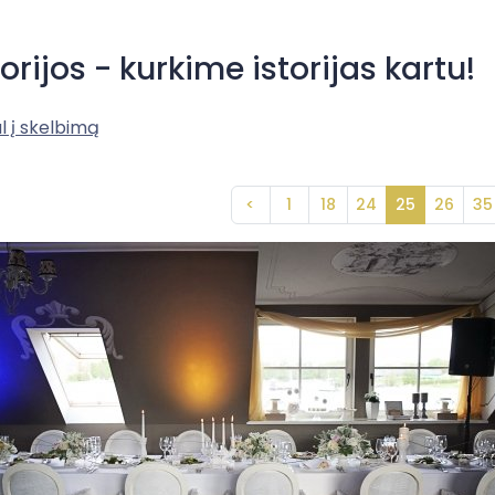
torijos - kurkime istorijas kartu!
l į skelbimą
<
1
18
24
25
26
35