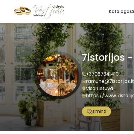
Katalogas
S
7istorijos 
+37067341410
ramune@7istorijos.lt
Visa Lietuva
https://www.7istorijo
Įsiminti