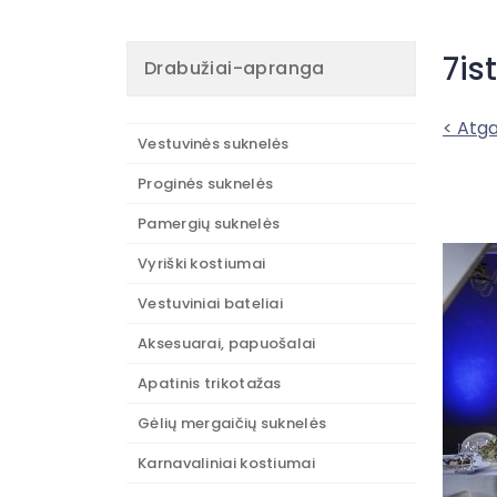
7is
Drabužiai-apranga
< Atga
Vestuvinės suknelės
Proginės suknelės
Pamergių suknelės
Vyriški kostiumai
Vestuviniai bateliai
Aksesuarai, papuošalai
Apatinis trikotažas
Gėlių mergaičių suknelės
Karnavaliniai kostiumai