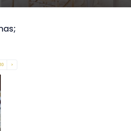
mas;
10
>