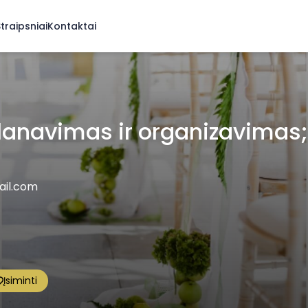
traipsniai
Kontaktai
lanavimas ir organizavimas;
ail.com
Įsiminti