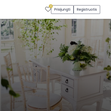
0
Prisijungti
Registruotis