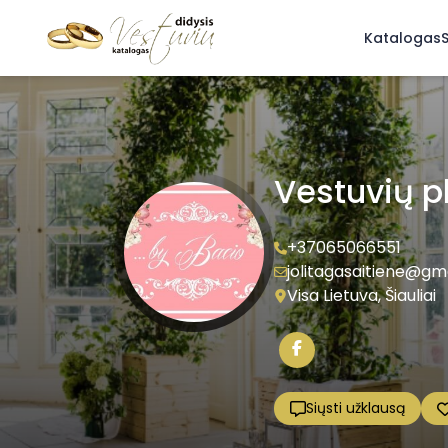
Katalogas
S
Vestuvių p
+37065066551
jolitagasaitiene@gm
Visa Lietuva, Šiauliai
Siųsti užklausą