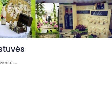
stuvės
ventės...