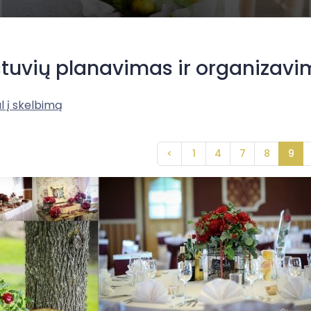
tuvių planavimas ir organizavi
l į skelbimą
<
1
4
7
8
9