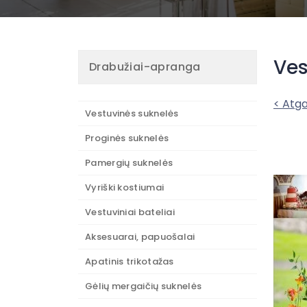
Ves
Drabužiai-apranga
< Atga
Vestuvinės suknelės
Proginės suknelės
Pamergių suknelės
Vyriški kostiumai
Vestuviniai bateliai
Aksesuarai, papuošalai
Apatinis trikotažas
Gėlių mergaičių suknelės