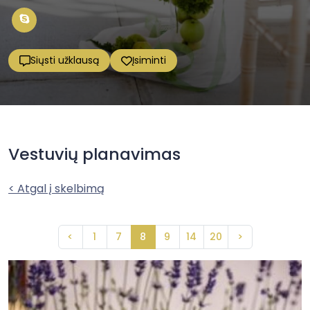
Siųsti užklausą
Įsiminti
Vestuvių planavimas
< Atgal į skelbimą
<
1
7
8
9
14
20
>