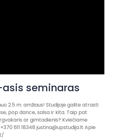
 3-asis seminaras
o 2.5 m. amžiaus! Studijoje galite atrasti
use, pop dance, salsa ir kita. Taip pat
gvakaris ar gimtadienis? Kviečiame
 +370 611 18348
justina@upstudija.lt
Apie
t/