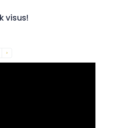
k visus!
>