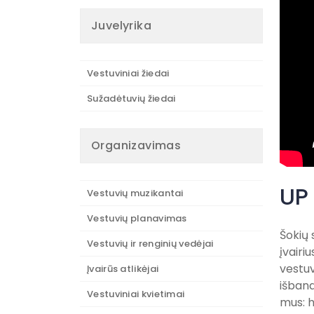
Juvelyrika
Vestuviniai žiedai
Sužadėtuvių žiedai
Organizavimas
UP 
Vestuvių muzikantai
Vestuvių planavimas
Šokių 
Vestuvių ir renginių vedėjai
įvairi
vestu
Įvairūs atlikėjai
išband
Vestuviniai kvietimai
mus: h