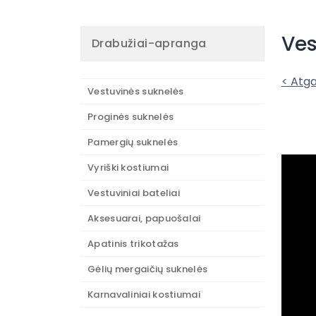
Ves
Drabužiai-apranga
< Atga
Vestuvinės suknelės
Proginės suknelės
Pamergių suknelės
Vyriški kostiumai
Vestuviniai bateliai
Aksesuarai, papuošalai
Apatinis trikotažas
Gėlių mergaičių suknelės
Karnavaliniai kostiumai