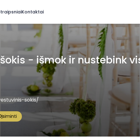
traipsniai
Kontaktai
šokis - išmok ir nustebink vi
vestuvinis-sokis/
Įsiminti