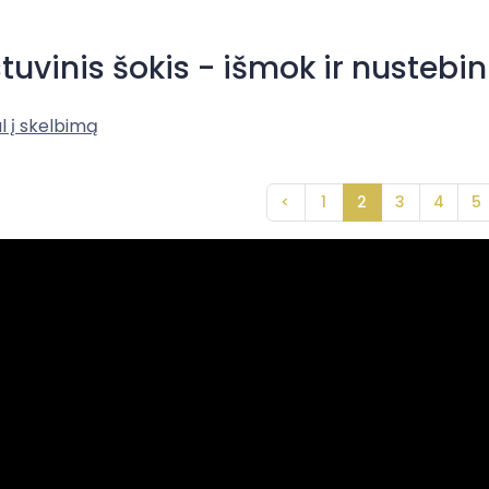
tuvinis šokis - išmok ir nustebin
l į skelbimą
<
1
2
3
4
5