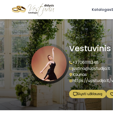
Katalogas
S
Vestuvinis 
+37061118348
justina@upstudija.lt
Kaunas
https://upstudija.lt/
Siųsti užklausą