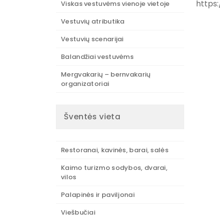
https
Viskas vestuvėms vienoje vietoje
Vestuvių atributika
Vestuvių scenarijai
Balandžiai vestuvėms
Mergvakarių – bernvakarių
organizatoriai
Šventės vieta
Restoranai, kavinės, barai, salės
Kaimo turizmo sodybos, dvarai,
vilos
Palapinės ir paviljonai
Viešbučiai