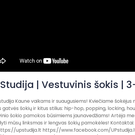
Studija | Vestuvinis šokis |
studija Kaune vaikams ir suaugusiems! Kviečiame šokėjus nu
us gatvės šokių ir kitus stilius: hip-hop, popping, locking, ho
vinio šokio pamokos būsimiems jaunavedžiams! Artėja mer
yti mūsų linksmas ir lengvas šokių pamokėles! Kontaktai:
ttps://upstudija.lt https://www.facebook.com/UPstudija.l