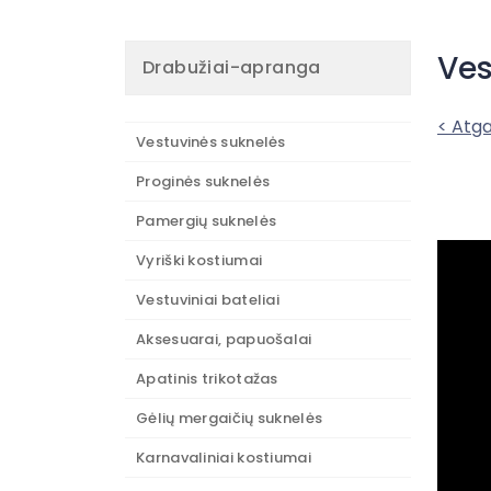
Ves
Drabužiai-apranga
< Atga
Vestuvinės suknelės
Proginės suknelės
Pamergių suknelės
Vyriški kostiumai
Vestuviniai bateliai
Aksesuarai, papuošalai
Apatinis trikotažas
Gėlių mergaičių suknelės
Karnavaliniai kostiumai