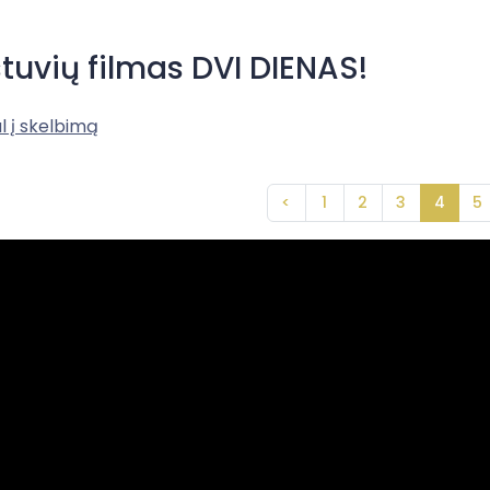
tuvių filmas DVI DIENAS!
l į skelbimą
<
1
2
3
4
5