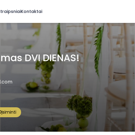
traipsniai
Kontaktai
ilmas DVI DIENAS!
l.com
Įsiminti