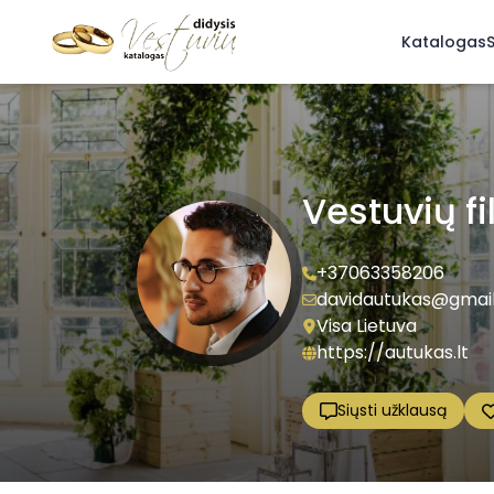
Katalogas
S
Vestuvių f
+37063358206
davidautukas@gmai
Visa Lietuva
https://autukas.lt
Siųsti užklausą