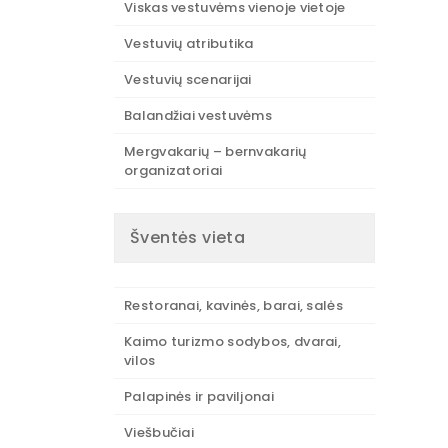
Viskas vestuvėms vienoje vietoje
Vestuvių atributika
Vestuvių scenarijai
Balandžiai vestuvėms
Mergvakarių – bernvakarių
organizatoriai
Šventės vieta
Restoranai, kavinės, barai, salės
Kaimo turizmo sodybos, dvarai,
vilos
Palapinės ir paviljonai
Viešbučiai