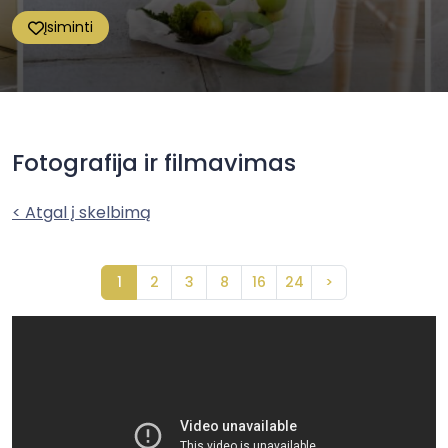
Įsiminti
Fotografija ir filmavimas
< Atgal į skelbimą
1
2
3
8
16
24
>