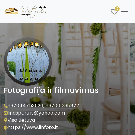
0
Fotografija ir filmavimas
+37044753526
,
+37061235872
linasparulis@yahoo.com
Visa Lietuva
https://www.linfoto.lt