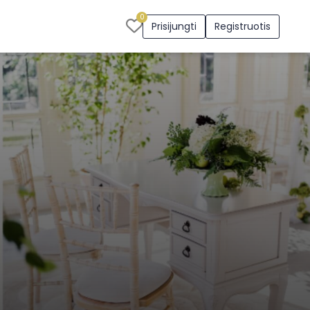
0
Prisijungti
Registruotis