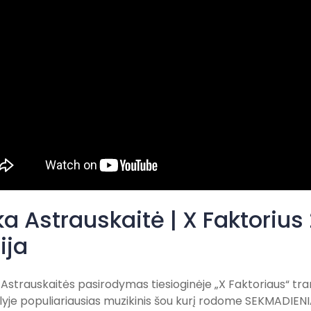
ka Astrauskaitė | X Faktorius 
ija
 Astrauskaitės pasirodymas tiesioginėje „X Faktoriaus“ tran
yje populiariausias muzikinis šou kurį rodome SEKMADIENIA