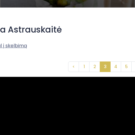
ka Astrauskaitė
l į skelbimą
<
1
2
3
4
5