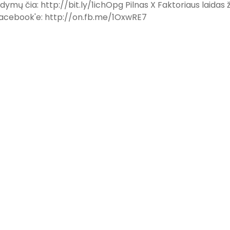
dymų čia: http://bit.ly/1ichOpg Pilnas X Faktoriaus laidas ž
acebook'e: http://on.fb.me/1OxwRE7