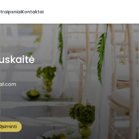
traipsniai
Kontaktai
auskaitė
il.com
Įsiminti