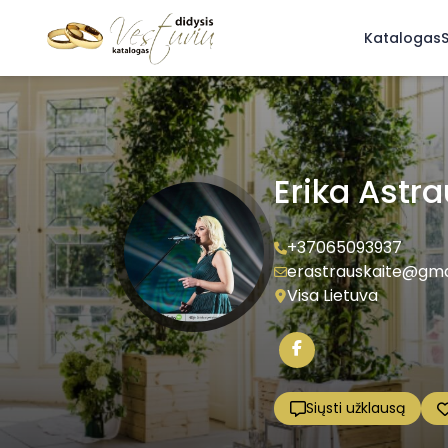
Katalogas
S
Erika Astr
+37065093937
erastrauskaite@gma
Visa Lietuva
Siųsti užklausą