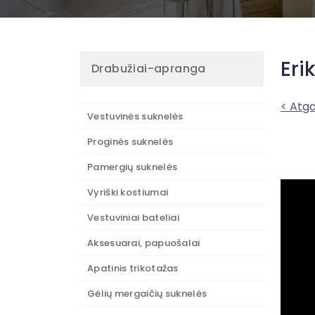
Eri
Drabužiai-apranga
< Atga
Vestuvinės suknelės
Proginės suknelės
Pamergių suknelės
Vyriški kostiumai
Vestuviniai bateliai
Aksesuarai, papuošalai
Apatinis trikotažas
Gėlių mergaičių suknelės