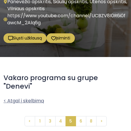
Panevėžio apskritis, Šiaulių apskritis, Utenos apskritis,
Vilniaus apskritis
https://www.youtube.com/channel/UCBZV8I0R6i0f
awcM_2Alq6g
Siųsti užklausą
Įsiminti
Vakaro programa su grupe
"Denevi"
< Atgal į skelbimą
<
1
3
4
5
6
8
>