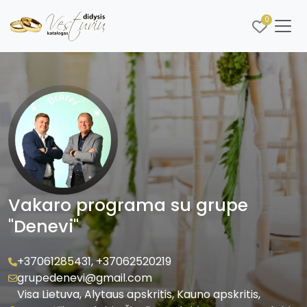
0
Vakaro programa su grupe
"Denevi"
+37061285431
,
+37062520219
grupedenevi@gmail.com
Visa Lietuva, Alytaus apskritis, Kauno apskritis,