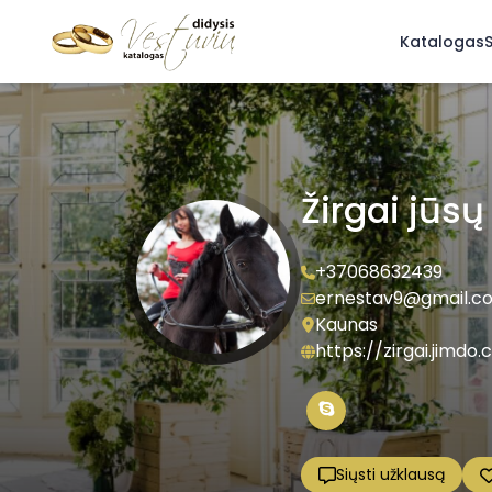
Katalogas
S
Žirgai jūsų
+37068632439
ernestav9@gmail.c
Kaunas
https://zirgai.jimdo
Siųsti užklausą