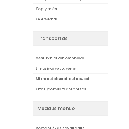
Koplytėlės
Fejerverkai
Transportas
Vestuviniai automobiliai
Limuzinai vestuvėms
Mikroautobusai, autobusai
Kitas įdomus transportas
Medaus mėnuo
Romantiškas savaitgalis