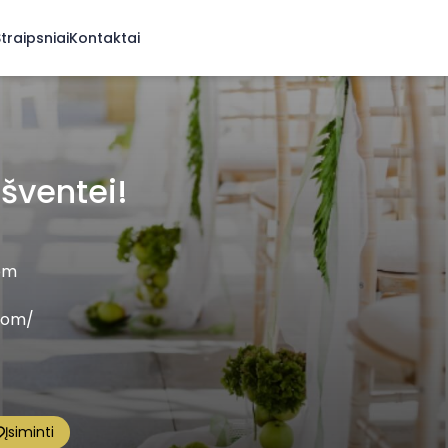
traipsniai
Kontaktai
 šventei!
om
.com/
Įsiminti