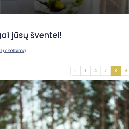
gai jūsų šventei!
l į skelbimą
<
1
4
7
8
9