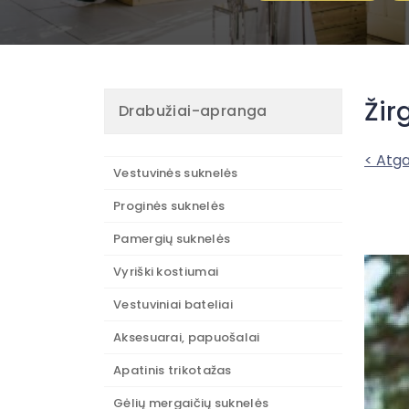
Žir
Drabužiai-apranga
< Atga
Vestuvinės suknelės
Proginės suknelės
Pamergių suknelės
Vyriški kostiumai
Vestuviniai bateliai
Aksesuarai, papuošalai
Apatinis trikotažas
Gėlių mergaičių suknelės