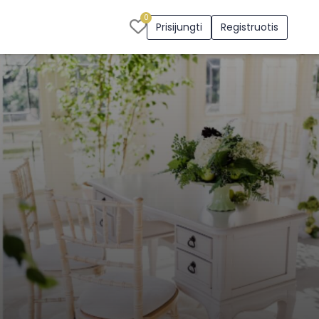
0
Prisijungti
Registruotis