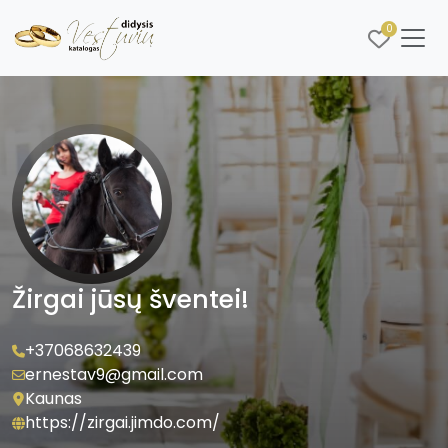
0
Žirgai jūsų šventei!
+37068632439
ernestav9@gmail.com
Kaunas
https://zirgai.jimdo.com/