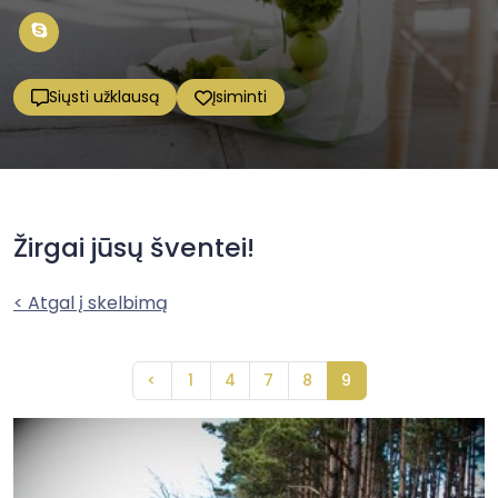
Siųsti užklausą
Įsiminti
Žirgai jūsų šventei!
< Atgal į skelbimą
<
1
4
7
8
9