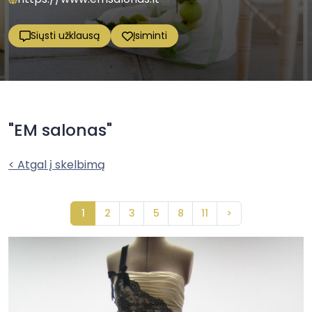
Siųsti užklausą
Įsiminti
"EM salonas"
< Atgal į skelbimą
1
2
3
5
8
11
>