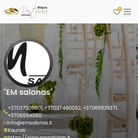
0
"EM salonas"
+37037208601
,
+37037460052
,
+37065529371
,
+37065541160
info@emsalonas.lt
Kaunas
https://www.emsalonas.lt