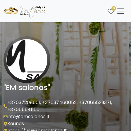
0
"EM salonas"
+37037208601
,
+37037460052
,
+37065529371
,
+37065541160
info@emsalonas.lt
Kaunas
https://www.emsalonas.lt