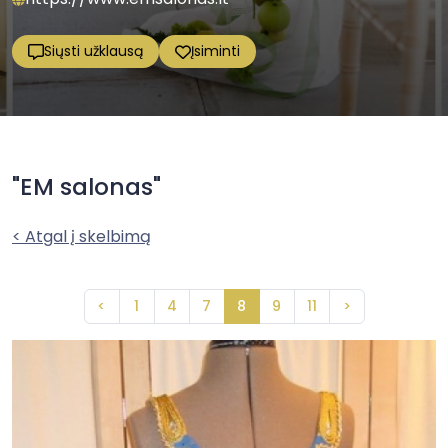
Siųsti užklausą
Įsiminti
"EM salonas"
< Atgal į skelbimą
<
1
4
7
8
9
11
>