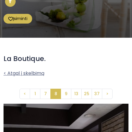
Įsiminti
La Boutique.
< Atgal į skelbimą
<
1
7
8
9
13
25
37
>