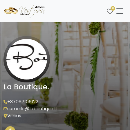
0
La Boutique.
+37067106122
sumeile@laboutique.lt
Vilnius