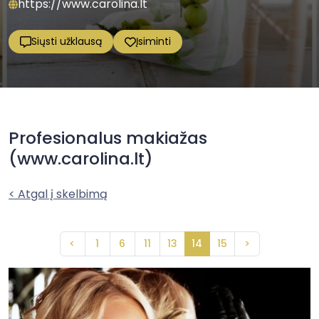
https://www.carolina.lt
Siųsti užklausą
Įsiminti
Profesionalus makiažas
(www.carolina.lt)
< Atgal į skelbimą
<
1
6
11
13
14
15
>