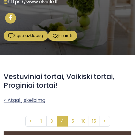
https://www.elviole.lt
Siųsti užklausą
Įsiminti
Vestuviniai tortai, Vaikiski tortai,
Proginiai tortai!
< Atgal į skelbimą
<
1
3
4
5
10
15
>