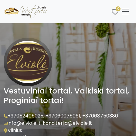
0
Vestuviniai tortai, Vaikiski tortai,
Proginiai tortai!
+37052405025
,
+37060075061
,
+37068750380
info@elviole.lt
,
konditerija@elviole.lt
Vilnius