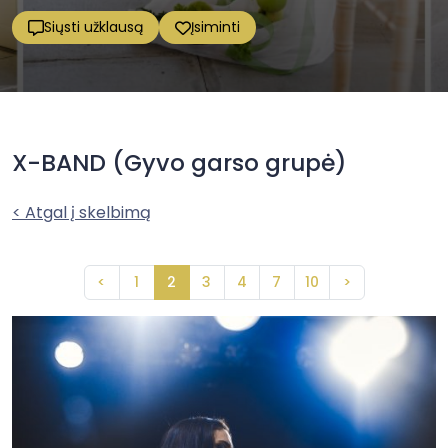
Siųsti užklausą
Įsiminti
X-BAND (Gyvo garso grupė)
< Atgal į skelbimą
<
1
2
3
4
7
10
>