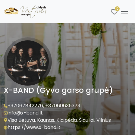
0
X-BAND (Gyvo garso grupė)
+37067842276
,
+37060635373
info@x-band.lt
Visa Lietuva, Kaunas, Klaipėda, Šiauliai, Vilnius
https://www.x-band.lt