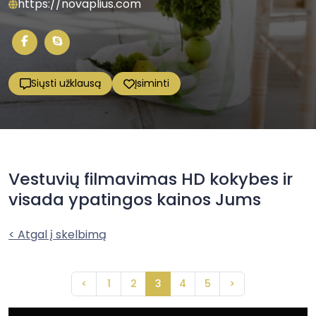
https://novaplius.com
Siųsti užklausą
Įsiminti
Vestuvių filmavimas HD kokybes ir
visada ypatingos kainos Jums
< Atgal į skelbimą
<
1
2
3
4
5
>