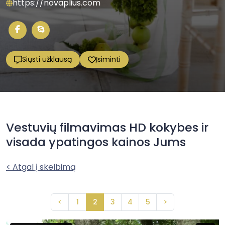
https://novaplius.com
Siųsti užklausą
Įsiminti
Vestuvių filmavimas HD kokybes ir
visada ypatingos kainos Jums
< Atgal į skelbimą
<
1
2
3
4
5
>