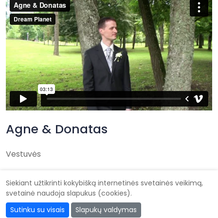
Agne & Donatas
Vestuvės
Siekiant užtikrinti kokybišką internetinės svetainės veikimą,
svetainė naudoja slapukus (cookies).
Didysis vestuvių katalogas
Sutinku su visais
Slapukų valdymas
Kad vestuvės būtų gražiausios @ 2026